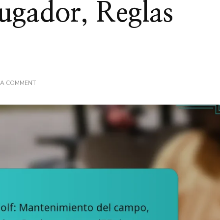
jugador, Reglas
ON
 A COMMENT
REGLAS
DE
PUTT
PUTT
GOLF:
MANTENIMIENTO
DEL
CAMPO,
SEGURIDAD
DEL
JUGADOR,
REGLAS
METEOROLÓGICAS