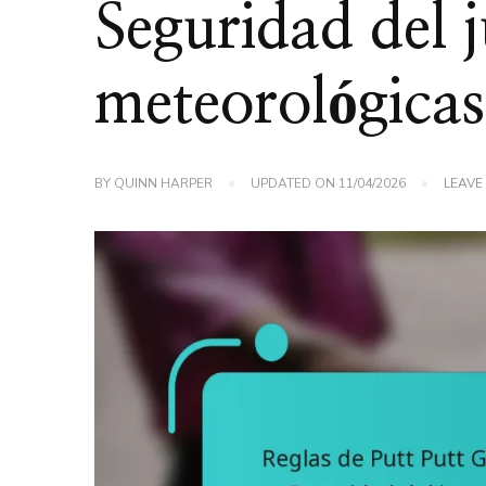
Seguridad del 
meteorológicas
BY
QUINN HARPER
UPDATED ON
11/04/2026
LEAVE